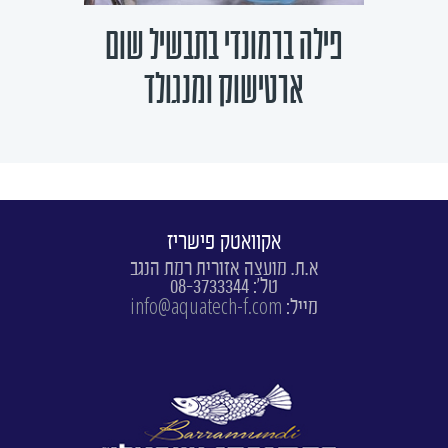
פילה ברמונדי בתבשיל שום
ארטישוק ומנגולד
אקוואטק פישריז
א.ת. מועצה אזורית רמת הנגב
טל': 08-3733344
info@aquatech-f.com
מייל: