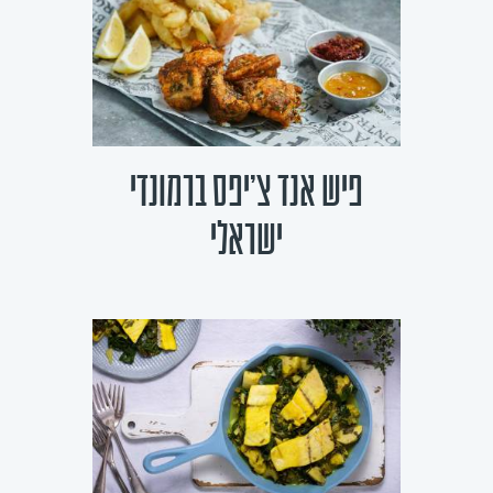
פיש אנד צ'יפס ברמונדי
ישראלי