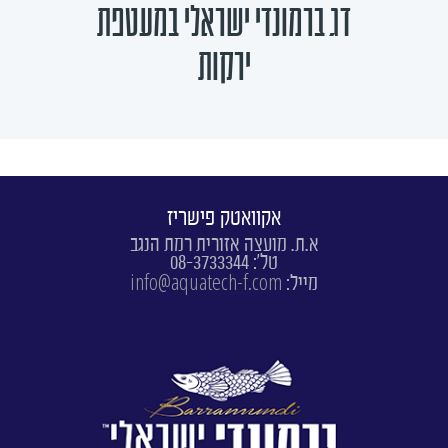
דג ברמונדי ישראלי במעטפת
ירקות
אקוואטק פישריז
א.ת. מועצה אזורית רמת הנגב
טל': 08-3733344
info@aquatech-f.com
מייל: