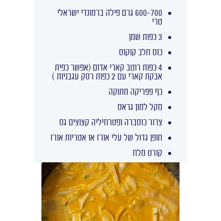
600-700 גרם פילה ברמונדי ישראלי
טרי
3 כפות שמן
כוס חלב קוקוס
4 כפות רוטב קארי אדום (אפשר כפית
אבקת קארי עם 2 כפות רסק עגבניות )
כף פפריקה מתוקה
מקל למון גראס
צרור כוסברה ופטרוזיליה קצוצים גס
חופן גדול של עלי אורז או אטריות אורז
קורט מלח