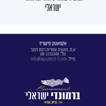
ישראלי
אקוואטק פישריז
א.ת. מועצה אזורית רמת הנגב
טל': 08-3733344
info@aquatech-f.com
מייל: