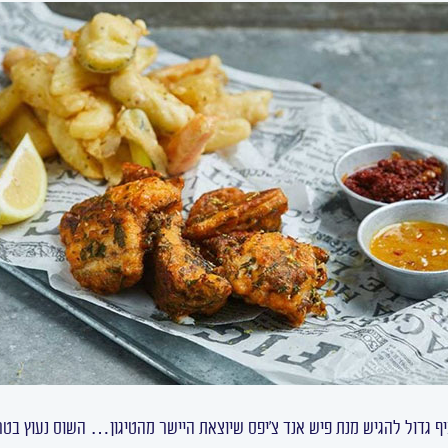
 גדול להגיש מנת פיש אנד צ'יפס שיוצאת היישר מהטיגון… השוס נעוץ בטר