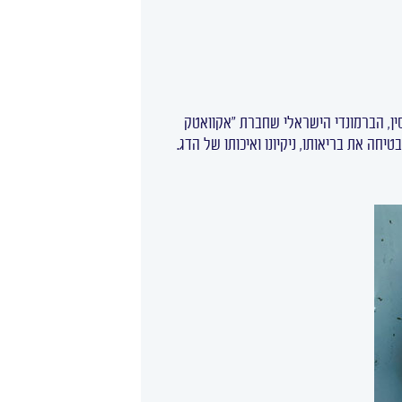
ים מחו"ל, כשנתח גדול מהם מגיע מסין, הברמונדי הישראלי שחברת "אקוואטק
י. בנוסף, שיטת הגידול הייחודית מבטיחה את בריאותו, ניקיונו ואיכותו של הדג.