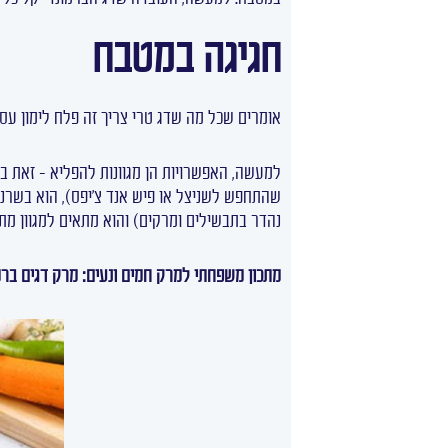
חגיגה במטבח
אומרים שכל מה שדג טרי צריך זה פלח לימון עסיס
למעשה, האפשרויות הן מגוונות להפליא – זאת בז
שהתחפש לשניצל או פיש אנד צ'יפס), הוא בשרני
נהדר בתבשילים ומרקים) והוא מתאים למגוון מתכו
מתכון משפחתי למרק חמים ונעים: מרק דגים ברמ