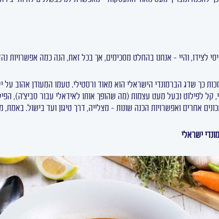
י לצידו, והיי – אנחנו בהחלט מסכימים, אך בכל זאת, הנה כמה אפשרויות נה
כות כך שדג הברמונדי הישראלי הוא מאוד ורסטילי. טעמו המעודן אהוב על יל
, קל לפילוט ובעל מעט עצמות (מה שהופך אותו לאידאלי עבור סביצ'ה), הפ
נים אחרים ואפשרויות הכנה שונות – מצלייה, דרך טיגון ועד בישול. באמת, מ
ונדי ישראלי