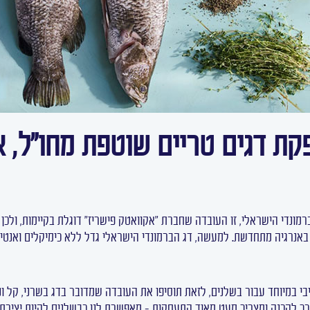
קת דגים טריים שוטפת מחו"ל, 
ברמונדי הישראלי, זו העובדה שחברת "אקוואטק פישריז" דוגלת בקיימות, ולכן
באנרגיה מתחדשת. למעשה, דג הברמונדי הישראלי גדל ללא כימיקלים ואנטיביו
יבי במיוחד עבור בשלנים, לזאת תוסיפו את העובדה שמדובר בדג בשרני, קל ו
ך להכנה ומצריך מעט מאוד התעסקות – מאפשרת לנו כבשלנים להיות יצירתי