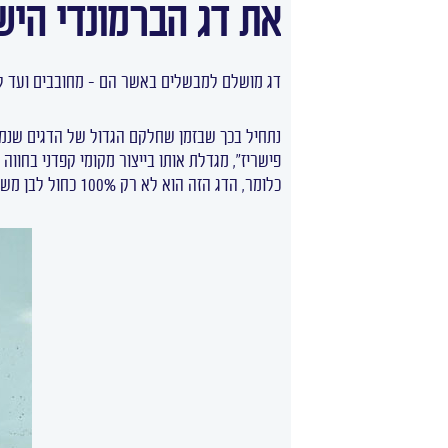
את דג הברמונדי הי
דג מושלם למבשלים באשר הם – מחובבים ועד למקצ
כלומר, הדג הזה הוא לא רק 100% כחול לבן משלנו – הוא הכי טרי שרק אפשר.