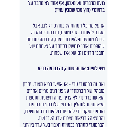
כולם מדברים על סלמון, אף אחד לא מדבר על
ברמונדי (חוץ ממי שמבין עניין)
אז על מה כל המהומה? בסה"כ דג לבן. אבל
מעבר להיותו רבגוני וטעים, הברמונדי הוא דג
שכולו טעמים נפלאים ובריאות, עם כמה יתרונות
שהופכים אותו לנחשק במיוחד על צלחתם של
חובבי הדגים וגם של אלו שפחות.
טיפ לחיים: אם זה שוחה, זה כנראה בריא
ואם זה
ברמונדי טרי
– אז אפילו בריא מאוד. יתרון
מובהק של הברמונדי על פני דגים טריים אחרים,
הוא שהברמונדי לא צריך עזרה חיצונית ותוספות
מלאכותיות לתהליך הגידול שלו כמו: הורמונים
ואנטיביוטיקה כדי להתפתח ולהיות הדג המושלם,
והתוצאה? בריאות ואיכות לדג הלבן ולנו.
הברמונדי מתהדר בכמויות חלבון בעל ערך ביולוגי