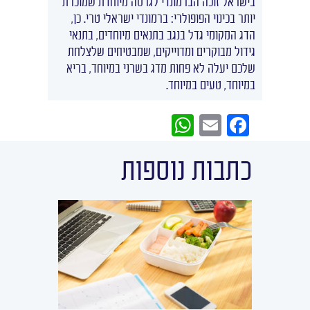
בישראל זוכה הברמונדי לגרסה מיוחדת שמוכרת
יותר בכינוי הפופולרי: ברמונדי ישראלי טרי. כן,
הדג המקומי גדל בנגב בתנאים מיוחדים, בתנאי
גידול מבוקרים ומדוייקים, שמבטיחים שלצלחת
שלכם יעלה לא פחות מדג בשרני במיוחד, בריא
במיוחד, טעים במיוחד.
W
E
F
h
m
a
כתבות נוספות
at
ail
c
s
e
A
b
p
o
p
o
k