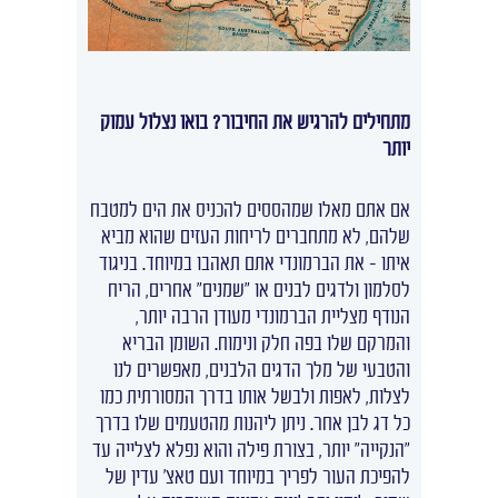
מתחילים להרגיש את החיבור? בואו נצלול עמוק
יותר
אם אתם מאלו שמהססים להכניס את הים למטבח
שלהם, לא מתחברים לריחות העזים שהוא מביא
איתו – את הברמונדי אתם תאהבו במיוחד. בניגוד
לסלמון ולדגים לבנים או "שמנים" אחרים, הריח
הנודף מצליית הברמונדי מעודן הרבה יותר,
והמרקם שלו בפה חלק ונימוח. השומן הבריא
והטבעי של מלך הדגים הלבנים, מאפשרים לנו
לצלות, לאפות ולבשל אותו בדרך המסורתית כמו
כל דג לבן אחר. ניתן ליהנות מהטעמים שלו בדרך
"הנקייה" יותר, בצורת פילה והוא נפלא לצלייה עד
להפיכת העור לפריך במיוחד ועם טאצ' עדין של