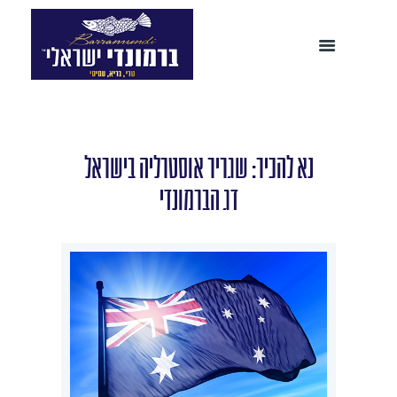
נא להכיר: שגריר אוסטרליה בישראל
דג הברמונדי