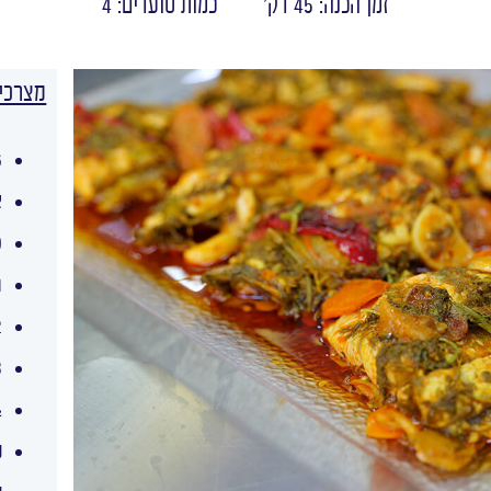
זמן הכנה: 45 דק'
כמות סועדים: 4
מצרכי
6 פילה 
צ
10 ש
ג
/2
3 כפות פפ
½
פ