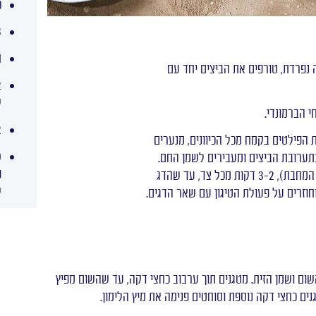
כ
3 שינ
ח
פרדת, טורפים את הביצים יחד עם
ק
י הברמונדי.
1/2
 הפילטים בקמח מכל הכיוונים, מנערים
תערובת הביצים ומעבירים לשמן החם.
פ
ק
 וחוזרים על פעולת הטיגון עם שאר הדגים.
ום ושמן הזית. מטגנים תוך ערבוב כחצי דקה, עד שהשום מפיץ
נים כחצי דקה נוספת וסוחטים פנימה את מיץ הלימון.