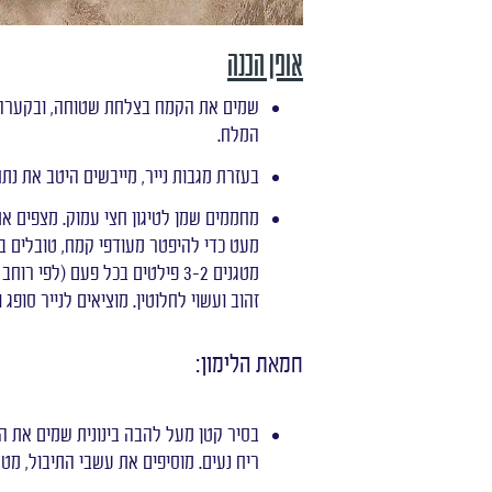
אופן הכנה
שמים את הקמח בצלחת שטוחה, ובקערה נ
המלח.
בעזרת מגבות נייר, מייבשים היטב את נתח
מחממים שמן לטיגון חצי עמוק. מצפים את
מעט כדי להיפטר מעודפי קמח, טובלים ב
מטגנים 3-2 פילטים בכל פעם (לפי רוחב המחבת), 3-2 דקות מכל צד, עד שהדג
זהוב ועשוי לחלוטין. מוציאים לנייר סופג
חמאת הלימון:
בסיר קטן מעל להבה בינונית שמים את הש
ריח נעים. מוסיפים את עשבי התיבול, מטג