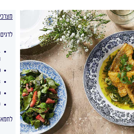
מצרכי
לדגים:
ח
כ
3 ב
כ
ש
לחמאת 