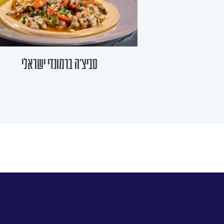
סביצ'ה ברמונדי ישראלי