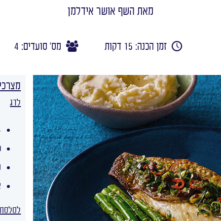
מאת השף אושר אידלמן
זמן הכנה: 15 דקות
מס' סועדים: 4
מצרכי
לדג
4 יח' פילה
כ
מ
צ
לסלסת 