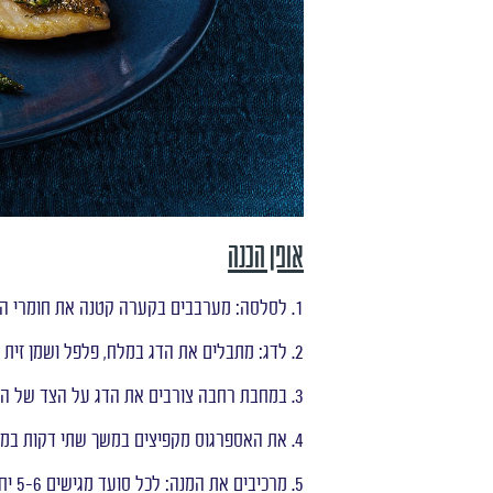
אופן הכנה
1. לסלסה: מערבבים בקערה קטנה את חומרי הסלסה ומתבלים במלח ופלפל
2. לדג: מתבלים את הדג במלח, פלפל ושמן זית משני צידיו
3. במחבת רחבה צורבים את הדג על הצד של העור במשך 3-4 דקות, הופכים ומכבים את הלהבה
4. את האספרגוס מקפיצים במשך שתי דקות במחבת נפרדת או באותה מחבת של הדגים אם רחבה דיו
5. מרכיבים את המנה: לכל סועד מגישים 5-6 יח' אספרגוס, פילה דג ליד וסלסת עשבי תיבול מעל