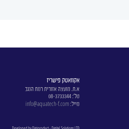
אקוואטק פישריז
א.ת. מועצה אזורית רמת הנגב
טל': 08-3733344
info@aquatech-f.com
מייל:
Developed by Digiproduct - Digital Solutions LTD