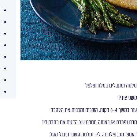
-3
מ
1-2
3 גבעולי
3 כפו
2 כפות
8 יח' זי
מ