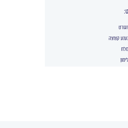
:
וגורט
ענע קצוצה
לח
ימון