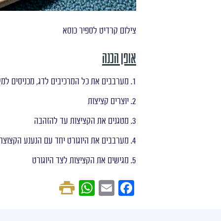
צילום קרדיט לספיר כוסא
אופן הכנה
1. מערבבים את כל המרכיבים לדג, מכניסים למקרר לחצי שעה
2. יוצרים קציצות
3. מטגנים את הקציצות עד להזהבה
4. מערבבים את היוגורט יחד עם הנענע הקצוצה, המלח והלימון
5. מגישים את הקציצות לצד היוגורט
W
E
F
h
m
a
at
ail
c