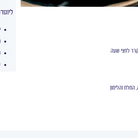
ליוגורט
י
נ
מ
ל