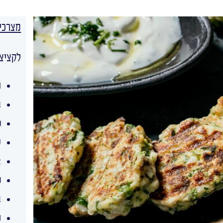
מצרכי
לקציצו
ח
ב
כ
ש
2 כפו
פ
ב
מ