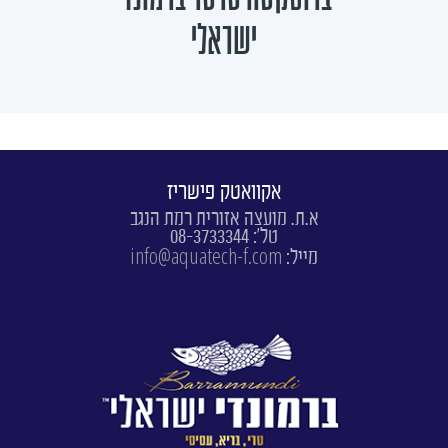
ישראלי
אקוואטק פישריז
א.ת. מועצה אזורית רמת הנגב
טל': 08-3733344
info@aquatech-f.com
מייל: