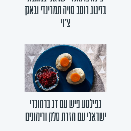
בזיגוג רוטב סויה תמרינדי ובאק
צ'וי
גפילטע פיש עם דג ברמונדי
ישראלי עם חזרת סלק ורימונים