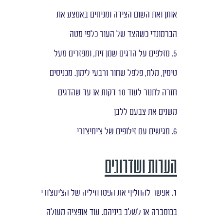
אותן ואת השום הצידה ומניחים באמצע את
הברמונדי כשהצד של העור כלפי מטה
5. מזלפים על הדגים שמן זית, ומפזרים מעל
טימין, מלח, פלפל שחור ורבעי לימון. מכניסים
חזרה לתנור לעוד 10 דקות או עד שהדגים
משנים את צבעם ללבן
6. מגישים עם זילופים של צ'ימיצ'ורי
הערות ושדרוגים
1. אפשר להחליף את הפטרוזיליה של הצ'ימצ'ורי
בכוסברה או לשלב ביניהם. עוד אופציה מעולה