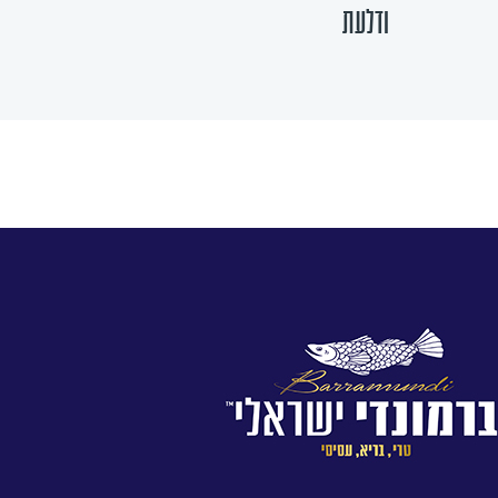
ודלעת