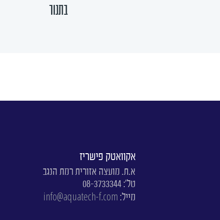
בתנור
אקוואטק פישריז
א.ת. מועצה אזורית רמת הנגב
טל': 08-3733344
info@aquatech-f.com
מייל: