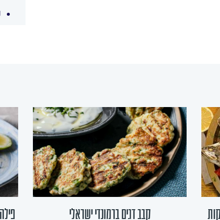
ע
קות
קבב דגים ברמונדי ישראלי
פילה 