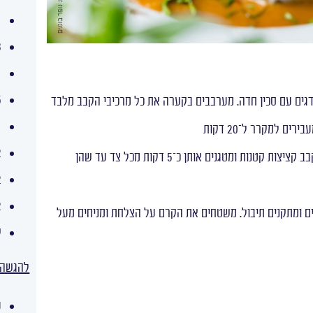
1 כו
3 ס"מ ג
1 ש
.5
הדגים עם סכין חדה. מערבבים בקערה את כל מרכיבי הקבב מלבד
1 פלפ
ם למקרר ל־20 דקות
2 למון 
2. מחממים שמן זית במחבת, צרים מתערובת הקבב קציצות קטנות ומטגנים אותן כ־5 דקות מכל צד עד שהן
2 כפ
2 כפות
ים ומתקנים תיבול. משטחים את הקרם על הצלחת ומניחים מעל
ק
להגשה
ע