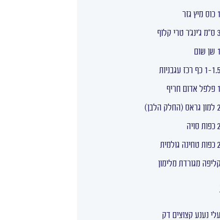
ס מיץ גזר
'ינג'ר טרי קלוף
ן שום
1-1 כף רכז עגבניות
ל אדום חריף
גראס (החלק הלבן)
ות סויה
 טחינה גולמית
ליפה מגורדת מלימון
לי נענע קצוצים דק